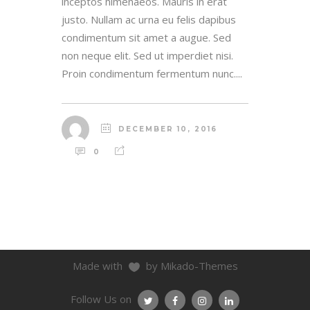
inceptos himenaeos. Mauris in erat
justo. Nullam ac urna eu felis dapibus
condimentum sit amet a augue. Sed
non neque elit. Sed ut imperdiet nisi.
Proin condimentum fermentum nunc....
DECEMBER 10, 2016
0
Made with
by Mikado-Themes
Follow Us on