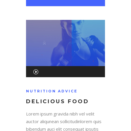
Audio
Player
00:00
NUTRITION ADVICE
DELICIOUS FOOD
00:00
Lorem ipsum gravida nibh vel velit
auctor aliqunean sollicitudinlorem quis
bibendum auci elit consequat ipsutis