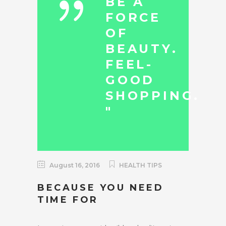
BE A
FORCE
OF
BEAUTY.
FEEL-
GOOD
SHOPPING.
"
August 16, 2016
HEALTH TIPS
BECAUSE YOU NEED
TIME FOR