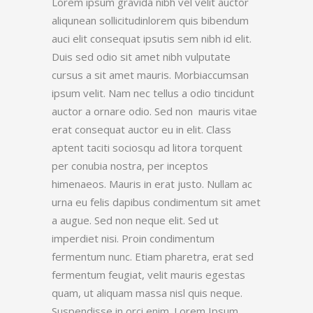
Lorem ipsum gravida nibh vel velit auctor
aliqunean sollicitudinlorem quis bibendum
auci elit consequat ipsutis sem nibh id elit.
Duis sed odio sit amet nibh vulputate
cursus a sit amet mauris. Morbiaccumsan
ipsum velit. Nam nec tellus a odio tincidunt
auctor a ornare odio. Sed non mauris vitae
erat consequat auctor eu in elit. Class
aptent taciti sociosqu ad litora torquent
per conubia nostra, per inceptos
himenaeos. Mauris in erat justo. Nullam ac
urna eu felis dapibus condimentum sit amet
a augue. Sed non neque elit. Sed ut
imperdiet nisi. Proin condimentum
fermentum nunc. Etiam pharetra, erat sed
fermentum feugiat, velit mauris egestas
quam, ut aliquam massa nisl quis neque.
Suspendisse in orci enim. Lorem Ipsum