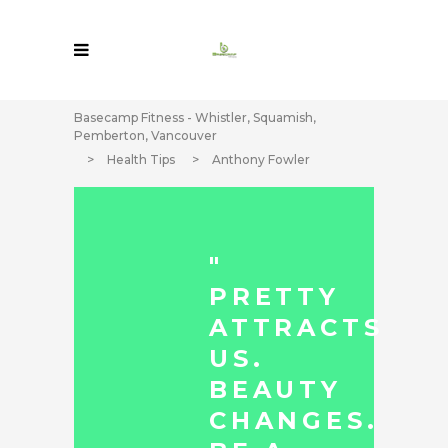
Basecamp Fitness - Whistler, Squamish,
Pemberton, Vancouver
>
Health Tips
>
Anthony Fowler
"
PRETTY
ATTRACTS
US.
BEAUTY
CHANGES.