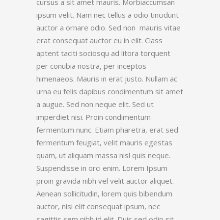
cursus a sit amet mauris. Morbiaccumsan
ipsum velit. Nam nec tellus a odio tincidunt
auctor a ornare odio. Sed non mauris vitae
erat consequat auctor eu in elit. Class
aptent taciti sociosqu ad litora torquent
per conubia nostra, per inceptos
himenaeos. Mauris in erat justo. Nullam ac
urna eu felis dapibus condimentum sit amet
a augue. Sed non neque elit. Sed ut
imperdiet nisi. Proin condimentum
fermentum nunc. Etiam pharetra, erat sed
fermentum feugiat, velit mauris egestas
quam, ut aliquam massa nisl quis neque.
Suspendisse in orci enim. Lorem Ipsum
proin gravida nibh vel velit auctor aliquet.
Aenean sollicitudin, lorem quis bibendum
auctor, nisi elit consequat ipsum, nec
sagittis sem nibh id elit. Duis sed odio sit